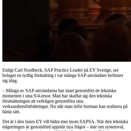
Enligt Carl Nordbeck, SAP Practice Leader på EY Sverige, ser
bolaget en tydlig förändring i var många SAP-användare befinner
sig idag.
– Många av SAP-användarna har snart genomfört de tekniska
momenten i sina S/4-resor. Man har skaffat sig den tekniska
förutsättningen att verkligen genomföra sina
verksamhetsförbättringar. Nu står man inför hurman kan realisera på
bästa sätt.
Det är i den fasen EY vill bidra mer inom SAPSA. När den tekniska
migreringen är genomförd uppstår nya frågor – inte om systemval,