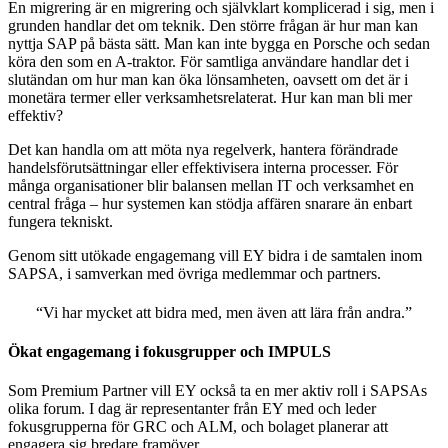
En migrering är en migrering och självklart komplicerad i sig, men i
grunden handlar det om teknik. Den större frågan är hur man kan
nyttja SAP på bästa sätt. Man kan inte bygga en Porsche och sedan
köra den som en A-traktor. För samtliga användare handlar det i
slutändan om hur man kan öka lönsamheten, oavsett om det är i
monetära termer eller verksamhetsrelaterat. Hur kan man bli mer
effektiv?
Det kan handla om att möta nya regelverk, hantera förändrade
handelsförutsättningar eller effektivisera interna processer. För
många organisationer blir balansen mellan IT och verksamhet en
central fråga – hur systemen kan stödja affären snarare än enbart
fungera tekniskt.
Genom sitt utökade engagemang vill EY bidra i de samtalen inom
SAPSA, i samverkan med övriga medlemmar och partners.
“
Vi
har
mycket
att
bidra
med, men
även
att
lära
från
andra
.
”
Ökat engagemang i fokusgrupper och IMPULS
Som Premium Partner
vill
EY
också
ta
en
mer
aktiv
roll
i
SAPSAs
olika
forum.
I
dag
är
representanter
från
EY med och
leder
fokusgrupperna
för GRC och ALM, och
bolaget
planerar
att
engagera
sig
bredare
framöver
.