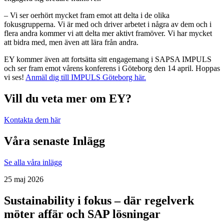
– Vi ser
oerhört
mycket
fram
emot
att
delta
i
de
olika
fokusgrupperna
.
Vi
är
med och driver
arbetet
i
några
av
dem
och
i
fl
e
r
a
and
r
a
kom
m
er
vi
att
del
ta
mer
akt
i
vt
fra
m
över
.
Vi
har
myc
k
et
att
bid
r
a
med
, men
även
att
lär
a
frå
n
and
r
a
.
EY kommer även att fortsätta sitt engagemang i SAPSA IMPULS
och ser fram emot vårens konferens i Göteborg den 14 april. Hoppas
vi ses!
Anmäl dig till IMPULS Göteborg här.
Vill du veta mer om EY?
Kontakta dem här
Våra senaste Inlägg
Se alla våra inlägg
25 maj 2026
Sustainability i fokus – där regelverk
möter affär och SAP lösningar