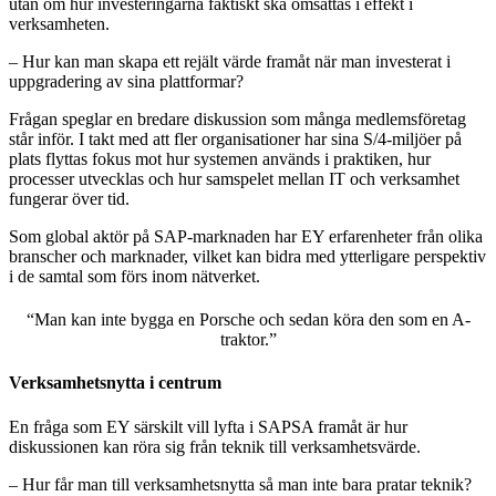
utan om hur investeringarna faktiskt ska omsättas i effekt i
verksamheten.
– Hur kan man skapa ett rejält värde framåt när man investerat i
uppgradering av sina plattformar?
Frågan speglar en bredare diskussion som många medlemsföretag
står inför. I takt med att fler organisationer har sina S/4-miljöer på
plats flyttas fokus mot hur systemen används i praktiken, hur
processer utvecklas och hur samspelet mellan IT och verksamhet
fungerar över tid.
Som global aktör på SAP-marknaden har EY erfarenheter från olika
branscher och marknader, vilket kan bidra med ytterligare perspektiv
i de samtal som förs inom nätverket.
“
Man
kan
inte
bygga
en
Porsche och sedan
köra
den
som
en
A-
traktor
.
”
Verksamhetsnytta
i
centrum
En fråga som EY särskilt vill lyfta i SAPSA framåt är hur
diskussionen kan röra sig från teknik till verksamhetsvärde.
– Hur får man till verksamhetsnytta så man inte bara pratar teknik?