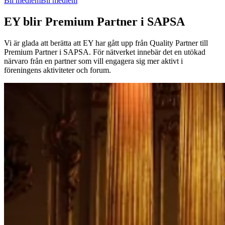
Bli medlem
Bli medlem
EY
blir
Premium Partner
i
SAPSA
Vi
är
glada
att
berätta
att
EY
har
gått
upp
från
Quality Partner till
Premium Partner
i
SAPSA. För
nätverket
innebär
det
en
utökad
närvaro
från
en
partner
som
vill
engagera
sig
mer
aktivt
i
föreningens
aktiviteter
och forum.