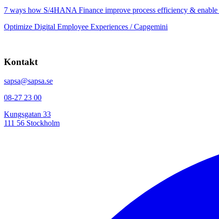
7 ways how S/4HANA Finance improve process efficiency & enable eff
Optimize Digital Employee Experiences / Capgemini
Kontakt
sapsa@sapsa.se
08-27 23 00
Kungsgatan 33
111 56 Stockholm