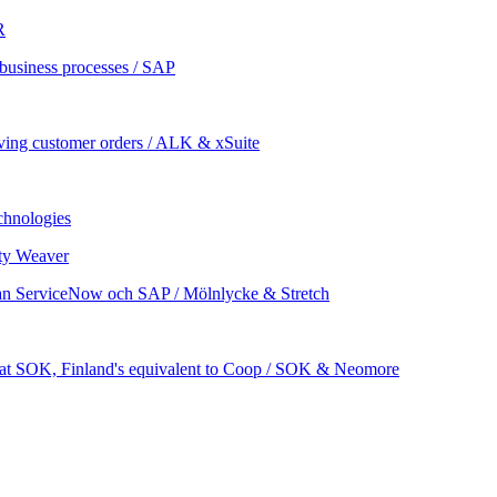
R
 business processes / SAP
iving customer orders / ALK & xSuite
chnologies
ity Weaver
llan ServiceNow och SAP / Mölnlycke & Stretch
s at SOK, Finland's equivalent to Coop / SOK & Neomore