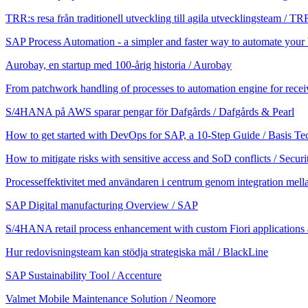
TRR:s resa från traditionell utveckling till agila utvecklingsteam / TR
SAP Process Automation - a simpler and faster way to automate your
Aurobay, en startup med 100-årig historia / Aurobay
From patchwork handling of processes to automation engine for rece
S/4HANA på AWS sparar pengar för Dafgårds / Dafgårds & Pearl
How to get started with DevOps for SAP, a 10-Step Guide / Basis Te
How to mitigate risks with sensitive access and SoD conflicts / Secur
Processeffektivitet med användaren i centrum genom integration me
SAP Digital manufacturing Overview / SAP
S/4HANA retail process enhancement with custom Fiori application
Hur redovisningsteam kan stödja strategiska mål / BlackLine
SAP Sustainability Tool / Accenture
Valmet Mobile Maintenance Solution / Neomore