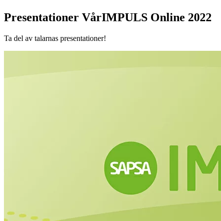
Presentationer VårIMPULS Online 2022
Ta del av talarnas presentationer!