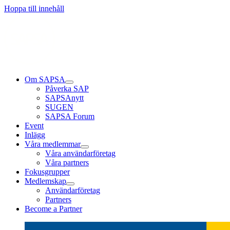
Läs mer
Läs mer
Läs mer
Hoppa till innehåll
Om SAPSA
Påverka SAP
SAPSAnytt
SUGEN
SAPSA Forum
Event
Inlägg
Våra medlemmar
Våra användarföretag
Våra partners
Fokusgrupper
Medlemskap
Användarföretag
Partners
Become a Partner