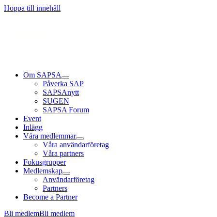
Läs mer
Läs mer
Läs mer
Hoppa till innehåll
Om SAPSA
Påverka SAP
SAPSAnytt
SUGEN
SAPSA Forum
Event
Inlägg
Våra medlemmar
Våra användarföretag
Våra partners
Fokusgrupper
Medlemskap
Användarföretag
Partners
Become a Partner
Bli medlem
Bli medlem