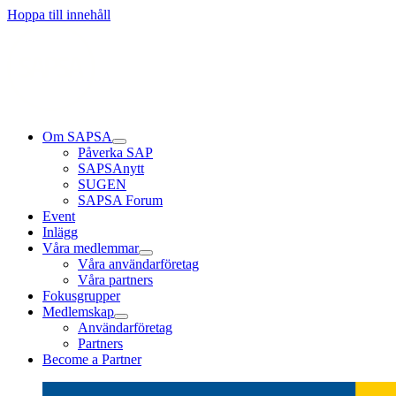
Läs mer
Läs mer
Läs mer
Hoppa till innehåll
Om SAPSA
Påverka SAP
SAPSAnytt
SUGEN
SAPSA Forum
Event
Inlägg
Våra medlemmar
Våra användarföretag
Våra partners
Fokusgrupper
Medlemskap
Användarföretag
Partners
Become a Partner