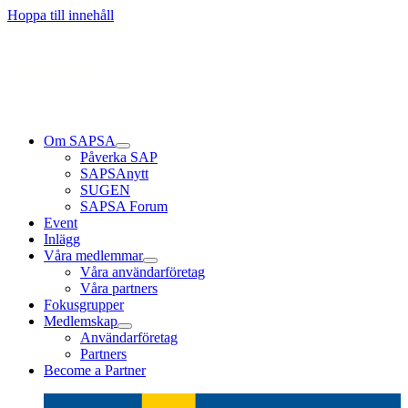
Läs mer
Läs mer
Läs mer
Hoppa till innehåll
Om SAPSA
Påverka SAP
SAPSAnytt
SUGEN
SAPSA Forum
Event
Inlägg
Våra medlemmar
Våra användarföretag
Våra partners
Fokusgrupper
Medlemskap
Användarföretag
Partners
Become a Partner