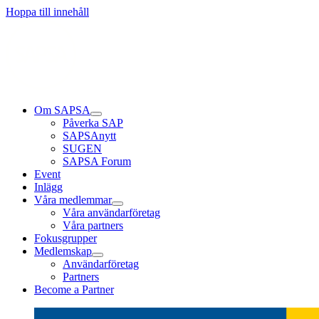
Läs mer
Läs mer
Läs mer
Hoppa till innehåll
Om SAPSA
Påverka SAP
SAPSAnytt
SUGEN
SAPSA Forum
Event
Inlägg
Våra medlemmar
Våra användarföretag
Våra partners
Fokusgrupper
Medlemskap
Användarföretag
Partners
Become a Partner