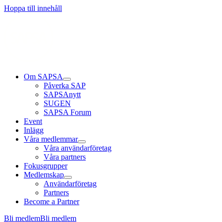
Läs mer
Läs mer
Läs mer
Hoppa till innehåll
Om SAPSA
Påverka SAP
SAPSAnytt
SUGEN
SAPSA Forum
Event
Inlägg
Våra medlemmar
Våra användarföretag
Våra partners
Fokusgrupper
Medlemskap
Användarföretag
Partners
Become a Partner
Bli medlem
Bli medlem