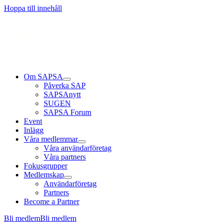
Läs mer
Läs mer
Läs mer
Hoppa till innehåll
Om SAPSA
Påverka SAP
SAPSAnytt
SUGEN
SAPSA Forum
Event
Inlägg
Våra medlemmar
Våra användarföretag
Våra partners
Fokusgrupper
Medlemskap
Användarföretag
Partners
Become a Partner
Bli medlem
Bli medlem