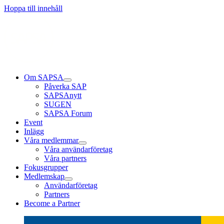
Läs mer
Läs mer
Läs mer
Hoppa till innehåll
Om SAPSA
Påverka SAP
SAPSAnytt
SUGEN
SAPSA Forum
Event
Inlägg
Våra medlemmar
Våra användarföretag
Våra partners
Fokusgrupper
Medlemskap
Användarföretag
Partners
Become a Partner