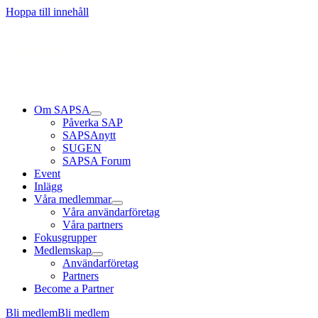
Läs mer
Läs mer
Läs mer
Hoppa till innehåll
Om SAPSA
Påverka SAP
SAPSAnytt
SUGEN
SAPSA Forum
Event
Inlägg
Våra medlemmar
Våra användarföretag
Våra partners
Fokusgrupper
Medlemskap
Användarföretag
Partners
Become a Partner
Bli medlem
Bli medlem