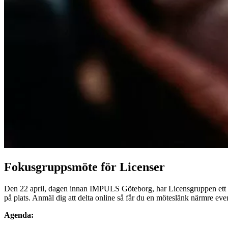
Fokusgruppsmöte för Licenser
Den 22 april, dagen innan IMPULS Göteborg, har Licensgruppen ett f
på plats. Anmäl dig att delta online så får du en möteslänk närmre even
Agenda: