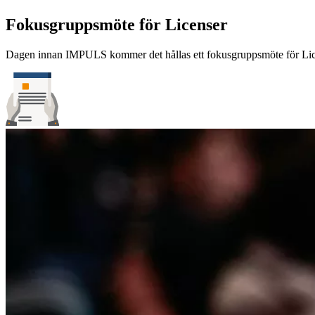
Fokusgruppsmöte för Licenser
Dagen innan IMPULS kommer det hållas ett fokusgruppsmöte för Lice