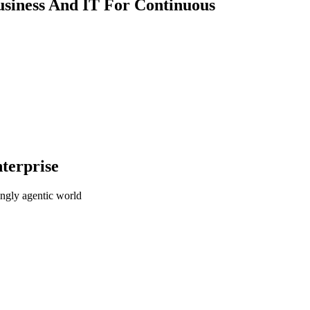
usiness And IT For Continuous
terprise
ingly agentic world