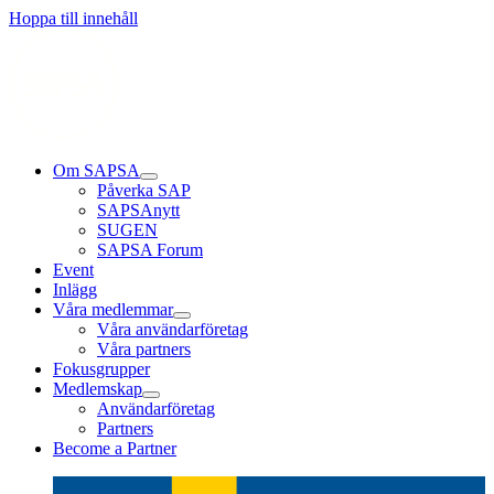
Läs mer
Läs mer
Läs mer
Hoppa till innehåll
Om SAPSA
Påverka SAP
SAPSAnytt
SUGEN
SAPSA Forum
Event
Inlägg
Våra medlemmar
Våra användarföretag
Våra partners
Fokusgrupper
Medlemskap
Användarföretag
Partners
Become a Partner