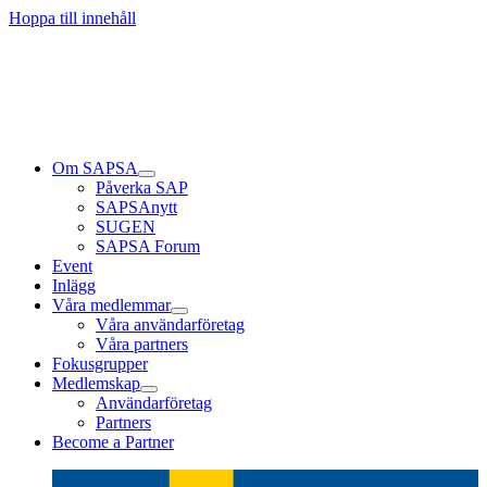
Läs mer
Läs mer
Läs mer
Hoppa till innehåll
Om SAPSA
Påverka SAP
SAPSAnytt
SUGEN
SAPSA Forum
Event
Inlägg
Våra medlemmar
Våra användarföretag
Våra partners
Fokusgrupper
Medlemskap
Användarföretag
Partners
Become a Partner