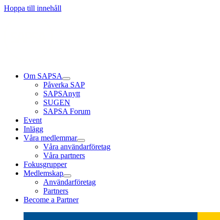
Läs mer
Läs mer
Läs mer
Hoppa till innehåll
Om SAPSA
Påverka SAP
SAPSAnytt
SUGEN
SAPSA Forum
Event
Inlägg
Våra medlemmar
Våra användarföretag
Våra partners
Fokusgrupper
Medlemskap
Användarföretag
Partners
Become a Partner