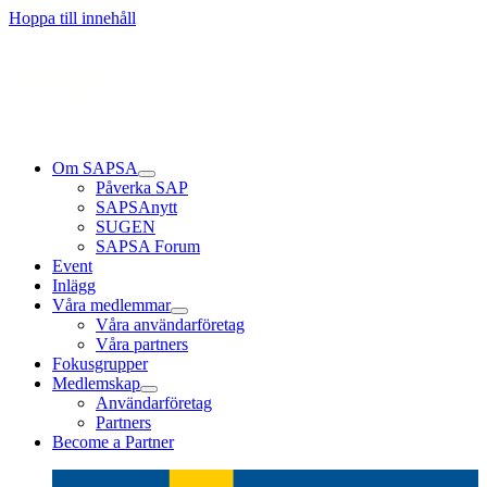
Läs mer
Läs mer
Läs mer
Hoppa till innehåll
Om SAPSA
Påverka SAP
SAPSAnytt
SUGEN
SAPSA Forum
Event
Inlägg
Våra medlemmar
Våra användarföretag
Våra partners
Fokusgrupper
Medlemskap
Användarföretag
Partners
Become a Partner